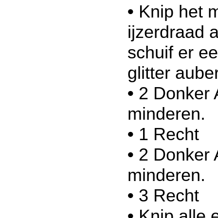
•
Knip het m
ijzerdraad 
schuif er ee
glitter aube
•
2 Donker 
minderen.
•
1 Recht
•
2 Donker 
minderen.
•
3 Recht
•
Knip alle e