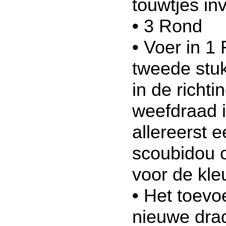
touwtjes in
•
3 Rond
•
Voer in 1 
tweede stuk
in de richti
weefdraad i
allereerst 
scoubidou 
voor de kleu
•
Het toevo
nieuwe dra