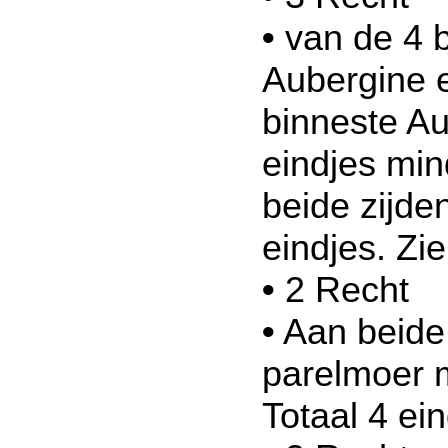
•
van de 4 b
Aubergine e
binneste A
eindjes mi
beide zijde
eindjes. Zi
•
2 Recht
•
Aan beide 
parelmoer 
Totaal 4 ei