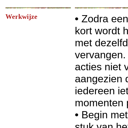
Werkwijze
•
Zodra een 
kort wordt 
met dezelfd
vervangen.
acties niet
aangezien d
iedereen ie
momenten p
•
Begin met 
stuk van he