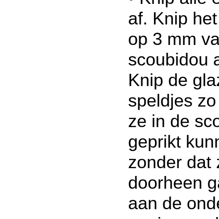
af. Knip he
op 3 mm va
scoubidou a
Knip de gla
speldjes zo 
ze in de sc
geprikt ku
zonder dat 
doorheen ga
aan de onde