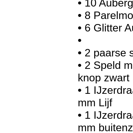
•
10 Auberg
•
8 Parelmo
•
6 Glitter 
•
•
2 paarse s
•
2 Speld m
knop zwart
•
1 IJzerdr
mm Lijf
•
1 IJzerdr
mm buitenz