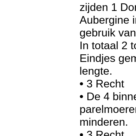
zijden 1 Do
Aubergine 
gebruik va
In totaal 2 
Eindjes ge
lengte.
•
3 Recht
•
De 4 binn
parelmoere
minderen.
•
3 Recht